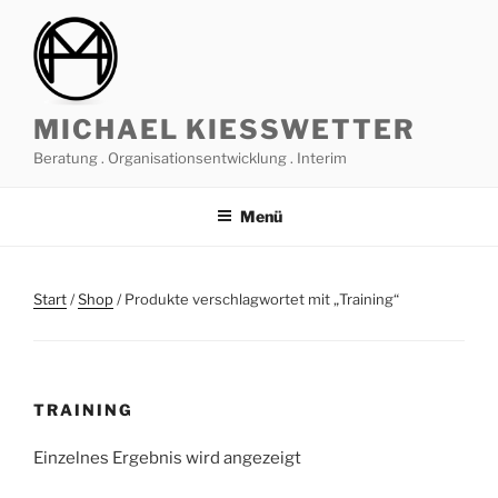
Zum
Inhalt
springen
MICHAEL KIESSWETTER
Beratung . Organisationsentwicklung . Interim
Menü
Start
/
Shop
/ Produkte verschlagwortet mit „Training“
TRAINING
Einzelnes Ergebnis wird angezeigt