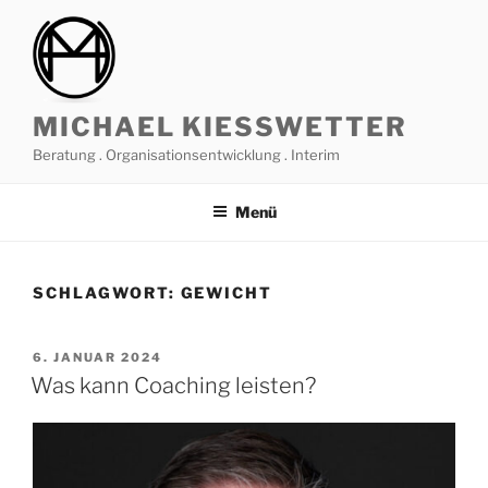
Zum
Inhalt
springen
MICHAEL KIESSWETTER
Beratung . Organisationsentwicklung . Interim
Menü
SCHLAGWORT:
GEWICHT
VERÖFFENTLICHT
6. JANUAR 2024
AM
Was kann Coaching leisten?