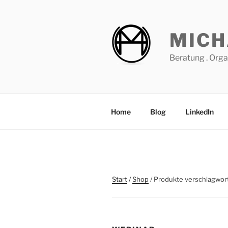
Zum
Inhalt
springen
MICH
Beratung . Orga
Home
Blog
LinkedIn
Start
/
Shop
/ Produkte verschlagwort