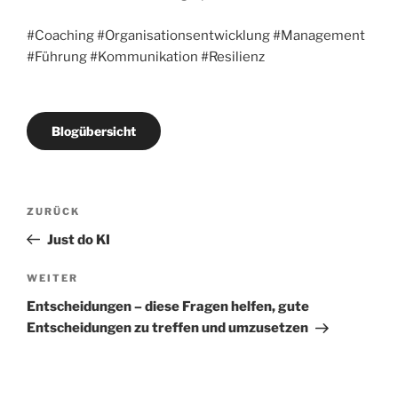
#Coaching #Organisationsentwicklung #Management
#Führung #Kommunikation #Resilienz
Blogübersicht
Beitragsnavigation
Vorheriger
ZURÜCK
Beitrag
Just do KI
Nächster
WEITER
Beitrag
Entscheidungen – diese Fragen helfen, gute
Entscheidungen zu treffen und umzusetzen