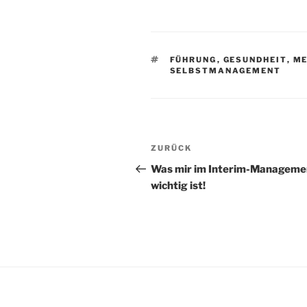
SCHLAGWÖRTER
FÜHRUNG
,
GESUNDHEIT
,
ME
SELBSTMANAGEMENT
Beitragsnavigation
Vorheriger
ZURÜCK
Beitrag
Was mir im Interim-Manageme
wichtig ist!