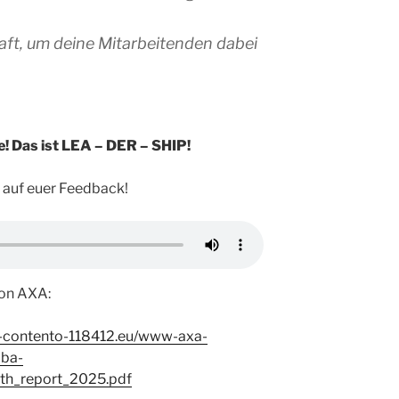
aft, um deine Mitarbeitenden dabei
he! Das ist LEA – DER – SHIP!
 auf euer Feedback!
von AXA:
-contento-118412.eu/www-axa-
ba-
th_report_2025.pdf