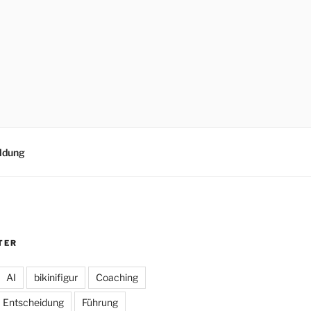
ldung
TER
AI
bikinifigur
Coaching
Entscheidung
Führung