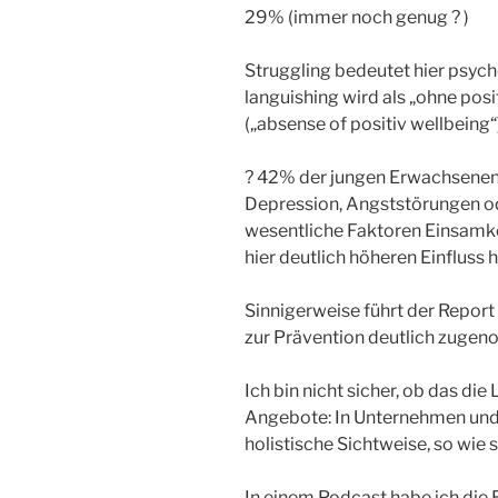
29% (immer noch genug ? )
Struggling bedeutet hier psyc
languishing wird als „ohne pos
(„absense of positiv wellbeing“
? 42% der jungen Erwachsenen 
Depression, Angststörungen o
wesentliche Faktoren Einsamke
hier deutlich höheren Einfluss 
Sinnigerweise führt der Report
zur Prävention deutlich zugen
Ich bin nicht sicher, ob das die 
Angebote: In Unternehmen und i
holistische Sichtweise, so wie s
In einem Podcast habe ich di