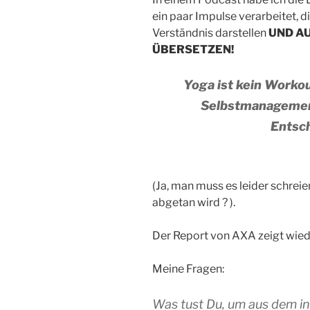
ein paar Impulse verarbeitet, 
Verständnis darstellen
UND A
ÜBERSETZEN!
Yoga ist kein Workou
Selbstmanagement
Entsc
(Ja, man muss es leider schrei
abgetan wird ? ).
Der Report von AXA zeigt wiede
Meine Fragen:
Was tust Du, um aus dem in