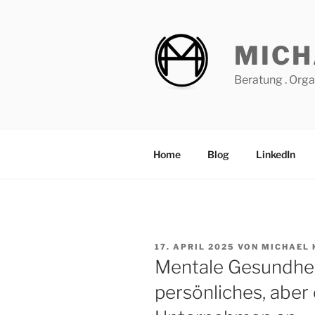
Zum
Inhalt
springen
MICH
Beratung . Orga
Home
Blog
LinkedIn
VERÖFFENTLICHT
17. APRIL 2025
VON
MICHAEL 
AM
Mentale Gesundheit
persönliches, aber